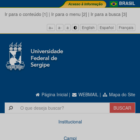
BRASIL
Ir para o conteúdo [1]
|
Ir para o menu [2]
|
Ir para a busca [3]
a+
a-
a
English
Español
Français
Página Inicial
|
WEBMAIL
|
Mapa do Site
Institucional
Campi